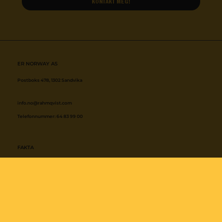
ER NORWAY AS
info.no@rahmqvist.com
FAKTA
Rahmqvistgruppen
Ledelse
Miljø og kvalitet
Arbeide hos oss
Historie
Rahmqvist College