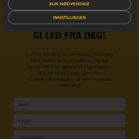
KUN NØDVENDIGE
Har du glemt passordet ditt?
Har du ikke mottatt bekreftelsesinstruksjoner?
INNSTILLINGER
GI LYD FRA DEG!
Vi vil at alle skal ha en Happy Workday.
Våre møter er kostnadsfrie, og det
finnes alltid en spesialist tilgjengelig i
ditt område. Legg igjen din
kontaktinformasjon, så tar vi kontakt
med deg!